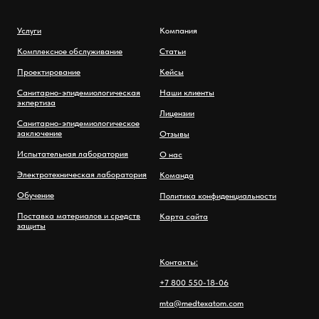
Услуги
Компания
Комплексное обслуживание
Статьи
Проектирование
Кейсы
Санитарно-эпидемиологическая
Наши клиенты
экпертиза
Лицензии
Санитарно-эпидемиологическое
заключение
Отзывы
Испытательная лаборатория
О нас
Электротехническая лаборатория
Команда
Обучение
Политика конфиденциальности
Поставка материалов и средств
Карта сайта
защиты
Контакты:
+7 800 550-18-06
mta@medtexatom.com