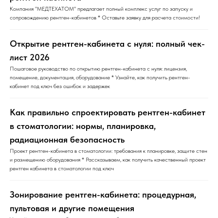
Компания "МЕДТЕХАТОМ" предлагает полный комплекс услуг по запуску и
сопровождению рентген-кабинетов * Оставьте заявку для расчета стоимости!
Открытие рентген-кабинета с нуля: полный чек-
лист 2026
Пошаговое руководство по открытию рентген-кабинета с нуля: лицензия,
помещение, документация, оборудование * Узнайте, как получить рентген-
кабинет под ключ без ошибок и задержек
Как правильно спроектировать рентген-кабинет
в стоматологии: нормы, планировка,
радиационная безопасность
Проект рентген-кабинета в стоматологии: требования к планировке, защите стен
и размещению оборудования * Рассказываем, как получить качественный проект
рентген кабинета в стоматологии под ключ
Зонирование рентген-кабинета: процедурная,
пультовая и другие помещения