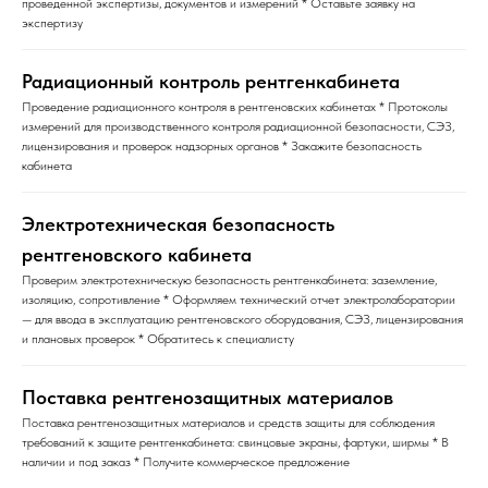
проведенной экспертизы, документов и измерений * Оставьте заявку на
экспертизу
Радиационный контроль рентгенкабинета
Проведение радиационного контроля в рентгеновских кабинетах * Протоколы
измерений для производственного контроля радиационной безопасности, СЭЗ,
лицензирования и проверок надзорных органов * Закажите безопасность
кабинета
Электротехническая безопасность
рентгеновского кабинета
Проверим электротехническую безопасность рентгенкабинета: заземление,
изоляцию, сопротивление * Оформляем технический отчет электролаборатории
— для ввода в эксплуатацию рентгеновского оборудования, СЭЗ, лицензирования
и плановых проверок * Обратитесь к специалисту
Поставка рентгенозащитных материалов
Поставка рентгенозащитных материалов и средств защиты для соблюдения
требований к защите рентгенкабинета: свинцовые экраны, фартуки, ширмы * В
наличии и под заказ * Получите коммерческое предложение