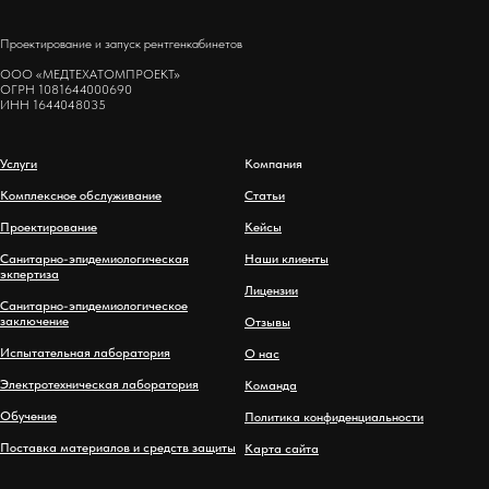
Проектирование и запуск рентгенкабинетов
ООО «МЕДТЕХАТОМПРОЕКТ»
ОГРН 1081644000690
ИНН 1644048035
Услуги
Компания
Комплексное обслуживание
Статьи
Проектирование
Кейсы
Санитарно-эпидемиологическая
Наши клиенты
экпертиза
Лицензии
Санитарно-эпидемиологическое
заключение
Отзывы
Испытательная лаборатория
О нас
Электротехническая лаборатория
Команда
Обучение
Политика конфиденциальности
Поставка материалов и средств защиты
Карта сайта