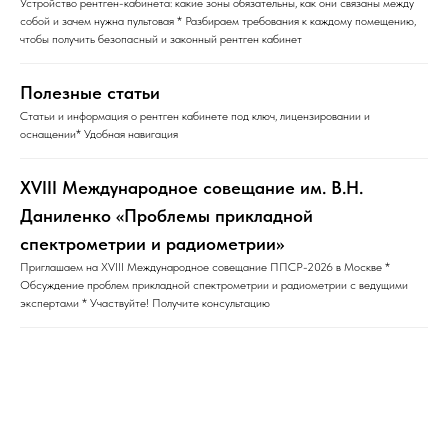
Устройство рентген-кабинета: какие зоны обязательны, как они связаны между
собой и зачем нужна пультовая * Разбираем требования к каждому помещению,
чтобы получить безопасный и законный рентген кабинет
Полезные статьи
Статьи и информация о рентген кабинете под ключ, лицензировании и
оснащении* Удобная навигация
XVIII Международное совещание им. В.Н.
Даниленко «Проблемы прикладной
спектрометрии и радиометрии»
Приглашаем на XVIII Международное совещание ППСР-2026 в Москве *
Обсуждение проблем прикладной спектрометрии и радиометрии с ведущими
экспертами * Участвуйте! Получите консультацию