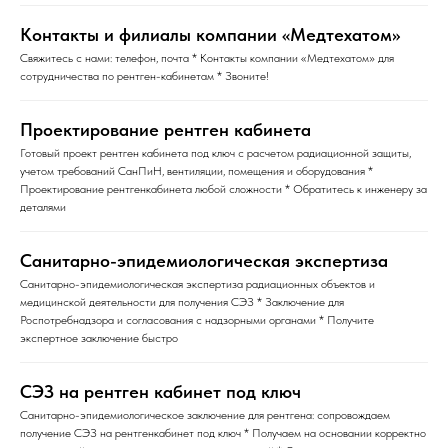
Контакты и филиалы компании «Медтехатом»
Свяжитесь с нами: телефон, почта * Контакты компании «Медтехатом» для
сотрудничества по рентген-кабинетам * Звоните!
Проектирование рентген кабинета
Готовый проект рентген кабинета под ключ с расчетом радиационной защиты,
учетом требований СанПиН, вентиляции, помещения и оборудования *
Проектирование рентгенкабинета любой сложности * Обратитесь к инженеру за
деталями
Санитарно-эпидемиологическая экспертиза
Санитарно-эпидемиологическая экспертиза радиационных объектов и
медицинской деятельности для получения СЭЗ * Заключение для
Роспотребнадзора и согласования с надзорными органами * Получите
экспертное заключение быстро
СЭЗ на рентген кабинет под ключ
Санитарно-эпидемиологическое заключение для рентгена: сопровождаем
получение СЭЗ на рентгенкабинет под ключ * Получаем на основании корректно